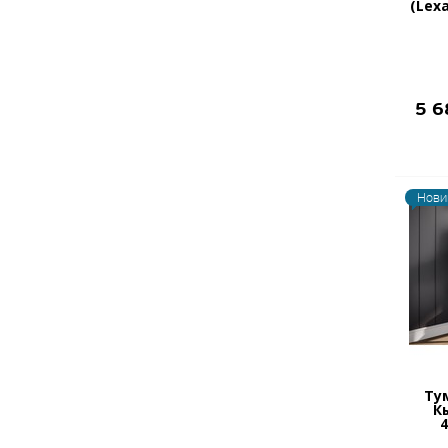
(Lexa
5 
Нови
Ту
К
4