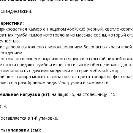
:
Скандинавский.
теристики:
прикроватная Кымор c 1 ящиком 46х70х35 (черный, светло-корич
ватная тумба Кымор изготовлена из массива сосны, который от
ечностью.
ие дерева выполнено с использованием безопасных красителей н
ерждением.
состоит из верхнего выдвижного ящика и открытой нижней полк
е ножки придают тумбе изящество и также обеспечивают допол
компоновать с другими модулями из серии мебели Кымор.
ый цвет товара может отличаться от цвета товара на фотограф
ляется в разобранном виде. Инструкция в комплекте.
альная нагрузка (кг):
на ящик - 5, на столешницу - 15.
):
4.
оставляется в 1-й упаковке.
ты упаковки (см):