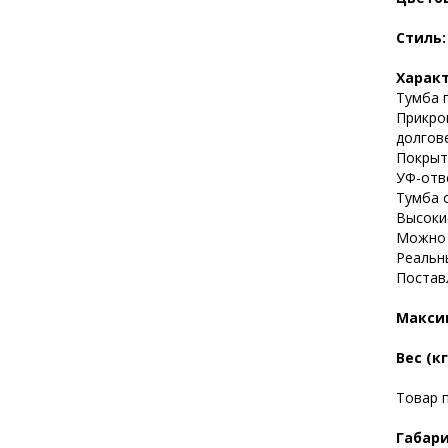
Стиль
Харак
Тумба 
Прикро
долгов
Покрыт
УФ-отв
Тумба 
Высоки
Можно 
Реальн
Постав
Максим
Вес (кг
Товар п
Габари