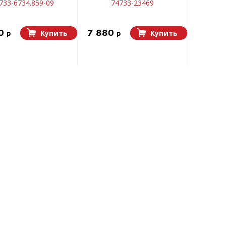
733-6734.859-09
74733-23469
20
7 880
Купить
Купить
p
p