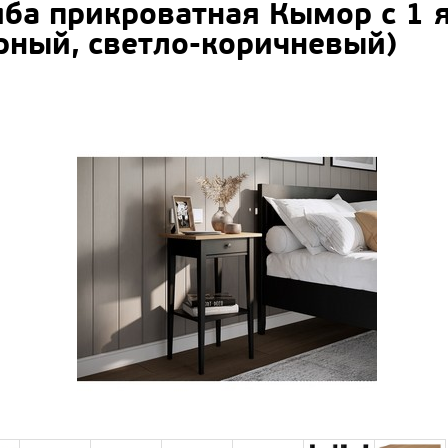
мба прикроватная Кымор c 1
рный, светло-коричневый)