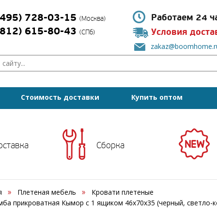
(495) 728-03-15
Работаем 24 ч
(Москва)
(812) 615-80-43
Условия доста
(СПб)
zakaz@boomhome.r
Стоимость доставки
Купить оптом
оставка
Сборка
я
Плетеная мебель
Кровати плетеные
мба прикроватная Кымор c 1 ящиком 46х70х35 (черный, светло-