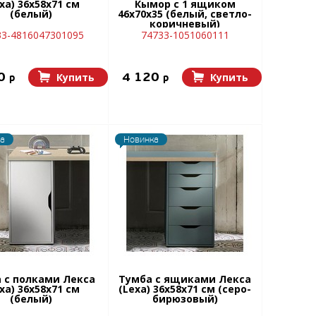
xa) 36x58х71 см
Кымор c 1 ящиком
(белый)
46х70х35 (белый, светло-
коричневый)
33-4816047301095
74733-1051060111
20
4 120
Купить
Купить
p
p
а
Новинка
 с полками Лекса
Тумба с ящиками Лекса
xa) 36x58х71 см
(Lexa) 36x58х71 см (серо-
(белый)
бирюзовый)