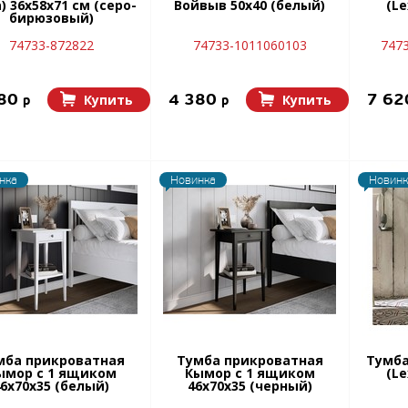
) 36x58х71 см (серо-
Войвыв 50х40 (белый)
(Le
бирюзовый)
74733-872822
74733-1011060103
747
680
4 380
7 6
Купить
Купить
p
p
нка
Новинка
Новинк
мба прикроватная
Тумба прикроватная
Тумба
ымор c 1 ящиком
Кымор c 1 ящиком
(Le
6х70х35 (белый)
46х70х35 (черный)