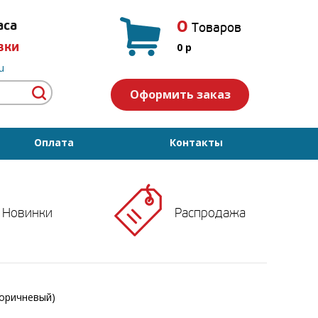
0
аса
Товаров
вки
0
p
u
Оформить заказ
Оплата
Контакты
Новинки
Распродажа
коричневый)