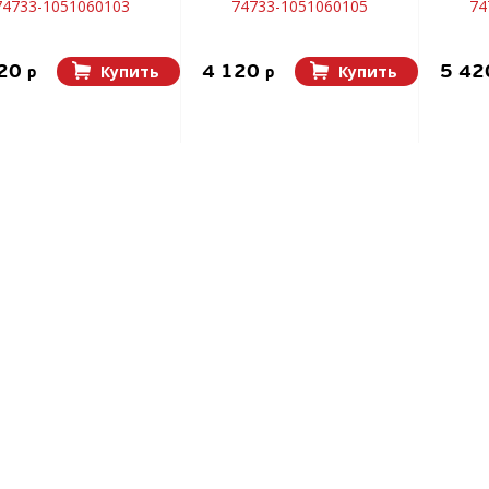
74733-1051060103
74733-1051060105
74
120
4 120
5 4
Купить
Купить
p
p