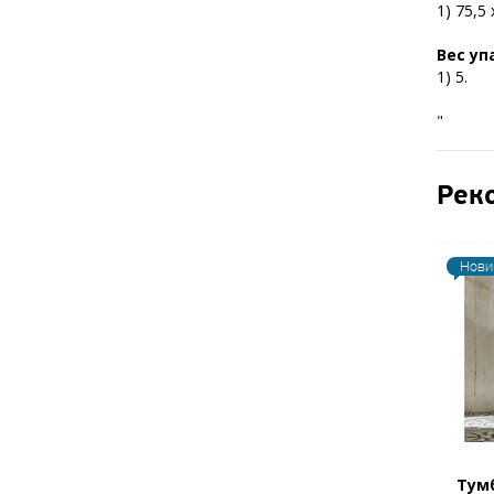
1) 75,5 
Вес уп
1) 5.
"
Рек
Нови
Тумб