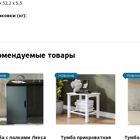
х 52,2 х 5,5.
аковки (кг):
омендуемые товары
нка
Новинка
Новинк
а с полками Лекса
Тумба прикроватная
Тумба