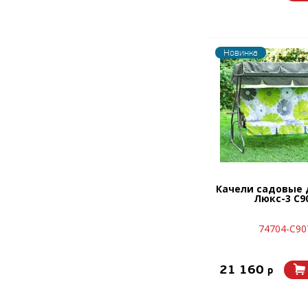
Новинка
Качели садовые 
Люкс-3 С9
74704-C90
21 160
p