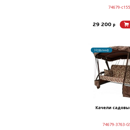
74679-с15
29 200
p
Новинка
Качели садовы
74679-3763-G