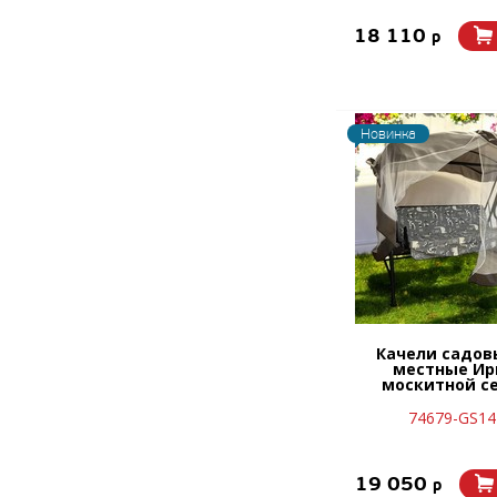
18 110
p
Новинка
Качели садов
местные Ир
москитной с
74679-GS14
19 050
p