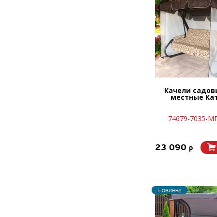
Качели садов
местные Ка
74679-7035-М
23 090
p
Новинка