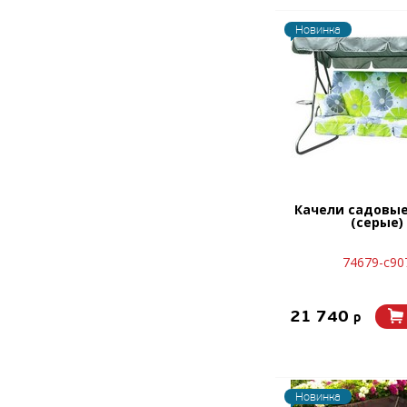
Новинка
Качели садовые
(серые)
74679-с90
21 740
p
Новинка