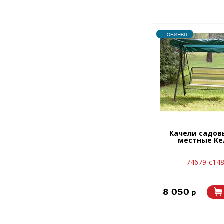
Новинка
Качели садов
местные Ке
74679-с14
8 050
p