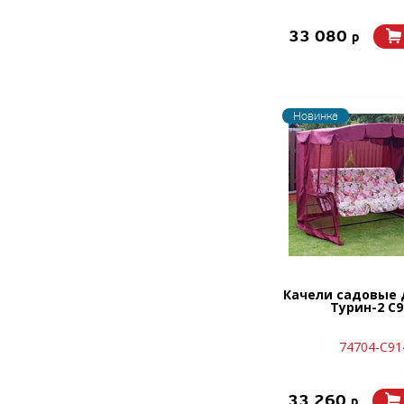
33 080
p
Новинка
Качели садовые 
Турин-2 С9
74704-C91
33 260
p