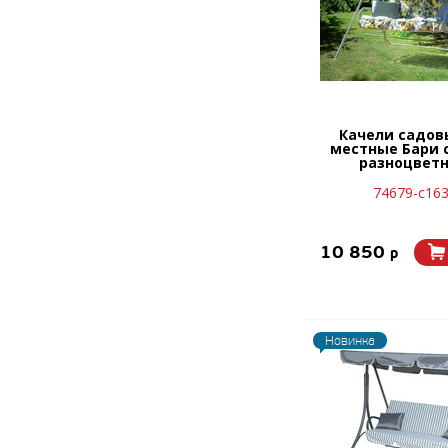
Качели садов
местные Бари 
разноцвет
74679-с16
10 850
p
Новинка