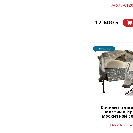
74679-с12
17 600
p
Новинка
Качели садов
местные Ир
москитной с
74679-GS14