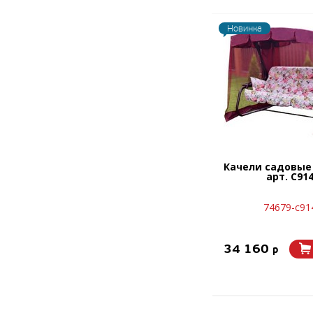
Новинка
Качели садовые
арт. С91
74679-с91
34 160
p