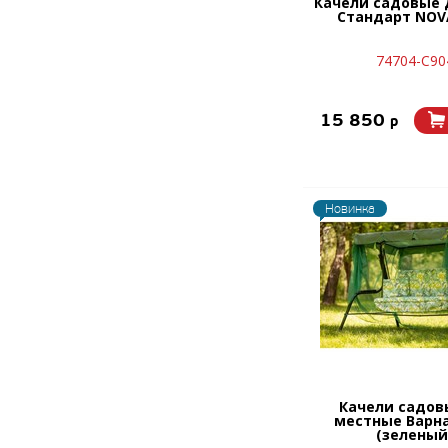
Качели садовые 
Стандарт NOV
74704-C90
15 850
p
Новинка
Качели садов
местные Варна
(зеленый