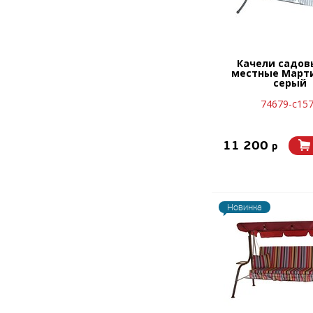
Качели садов
местные Март
серый
74679-с15
11 200
p
Новинка