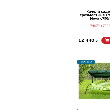
Качели сад
трехместные С
Nova с790/
74679-с790
12 440
p
Новинка