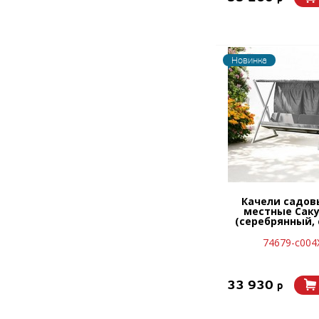
Новинка
Качели садов
местные Саку
(серебрянный,
74679-с004
33 930
p