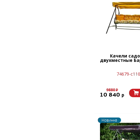
Качели сад
двухместные Ба
74679-с11
9880
p
10 840
p
Новинка