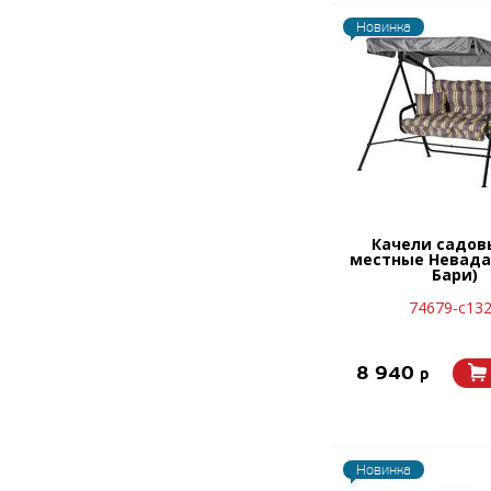
Новинка
Качели садов
местные Невада
Бари)
74679-с13
8 940
p
Новинка