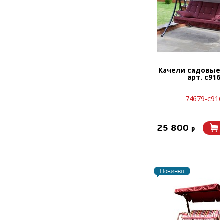
Качели садовые
арт. с916
74679-с91
25 800
p
Новинка