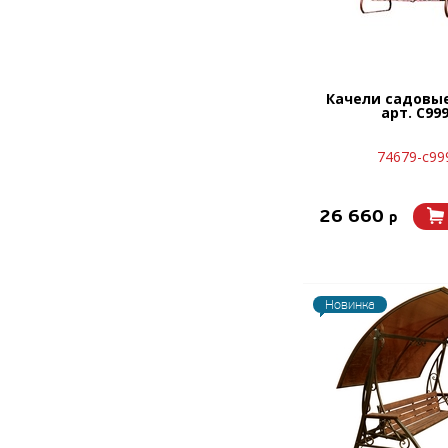
Качели садовы
арт. С99
74679-с99
26 660
p
Новинка