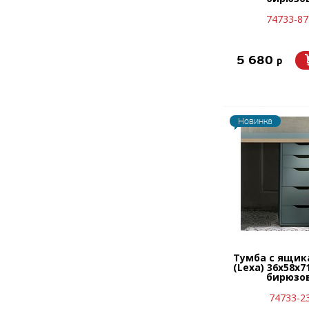
74733-87
5 680
p
Новинка
Тумба с ящик
(Lexa) 36x58х7
бирюзо
74733-2