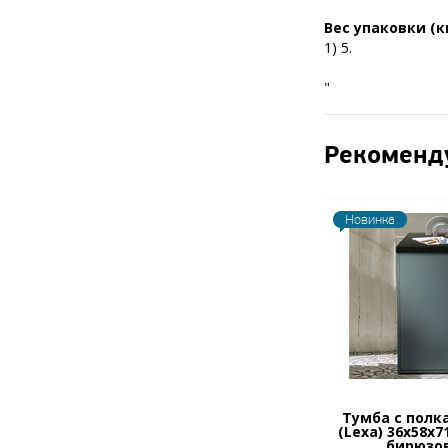
Вес упаковки (кг
1) 5.
"
Рекоменд
Новинка
Тумба с полк
(Lexa) 36x58х7
бирюзо