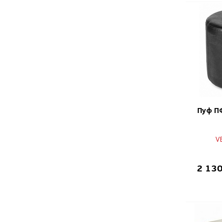
Пуф П
V
2 13