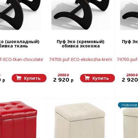
ко (шоколадный)
Пуф Эко (кремовый)
Пуф Эк
бивка ткань
обивка экокожа
f-ECO-tkan-chocolate
74700-puf-ECO-ekokozha-krem
74700-puf
2990
2990
p
p
p
Купить
Купить
0
2 920
2 92
p
p
Новинка