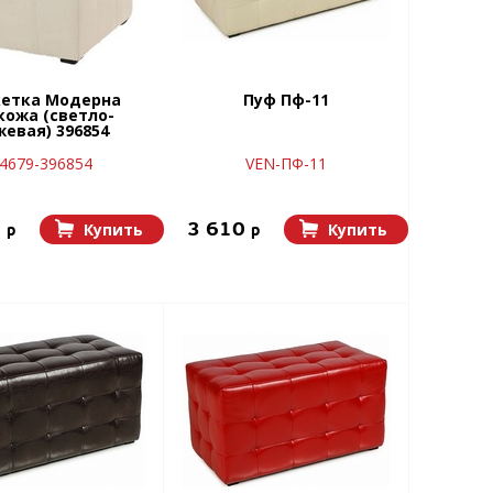
кетка Модерна
Пуф Пф-11
кожа (светло-
жевая) 396854
4679-396854
VEN-ПФ-11
0
3 610
Купить
Купить
p
p