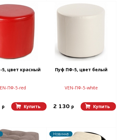
-5, цвет красный
Пуф ПФ-5, цвет белый
EN-ПФ-5-red
VEN-ПФ-5-white
0
2 130
Купить
Купить
p
p
Новинка