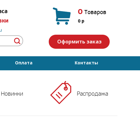
0
аса
Товаров
вки
0
p
u
Оформить заказ
Оплата
Контакты
Новинки
Распродажа