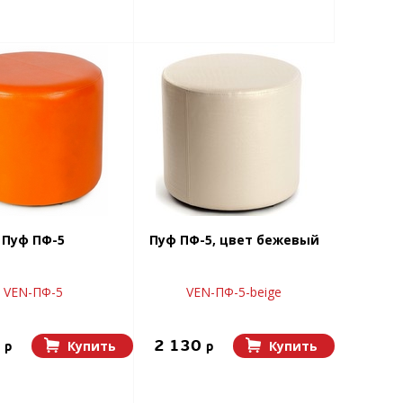
Пуф ПФ-5
Пуф ПФ-5, цвет бежевый
VEN-ПФ-5
VEN-ПФ-5-beige
0
2 130
Купить
Купить
p
p