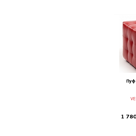
Пуф
VE
1 78