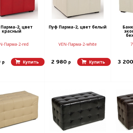
 Парма-2, цвет
Пуф Парма-2, цвет белый
Бан
красный
эко
бе
N-Парма-2-red
VEN-Парма-2-white
7
0
2 980
3 20
Купить
Купить
p
p