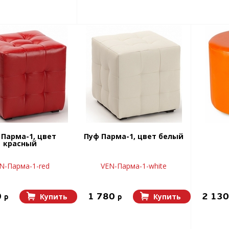
 Парма-1, цвет
Пуф Парма-1, цвет белый
красный
N-Парма-1-red
VEN-Парма-1-white
0
1 780
2 13
Купить
Купить
p
p