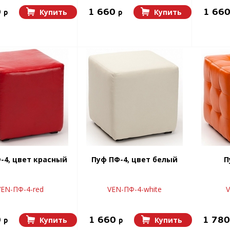
0
1 660
1 66
Купить
Купить
p
p
-4, цвет красный
Пуф ПФ-4, цвет белый
П
VEN-ПФ-4-red
VEN-ПФ-4-white
0
1 660
1 78
Купить
Купить
p
p