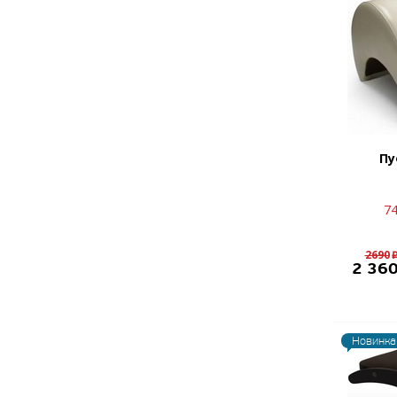
Пу
7
2690
2 36
Новинка