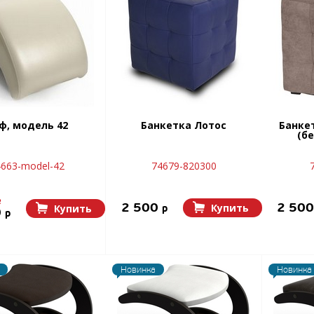
ф, модель 42
Банкетка Лотос
Банке
(б
4663-model-42
74679-820300
p
2 500
2 50
Купить
Купить
p
0
p
Новинка
Новинка