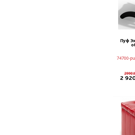
Пуф Э
о
74700-pu
2990
2 92