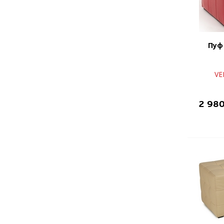
Пуф
VE
2 98