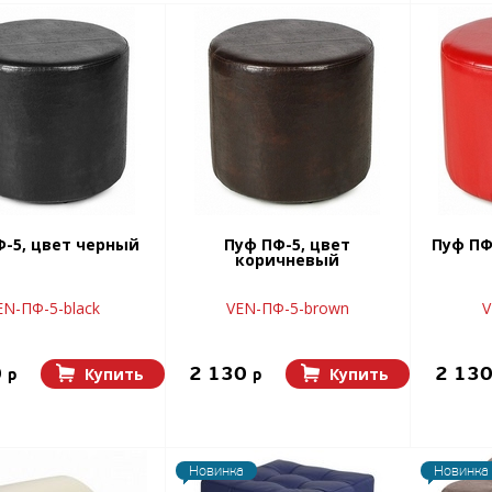
Ф-5, цвет черный
Пуф ПФ-5, цвет
Пуф ПФ
коричневый
EN-ПФ-5-black
VEN-ПФ-5-brown
V
0
2 130
2 13
Купить
Купить
p
p
Новинка
Новинка