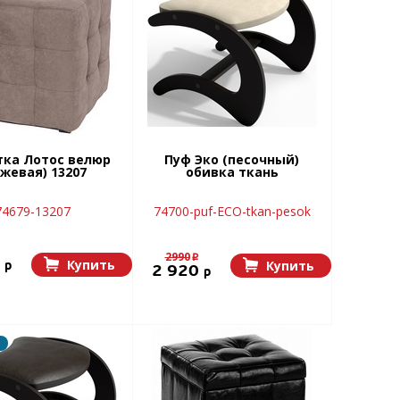
тка Лотос велюр
Пуф Эко (песочный)
ежевая) 13207
обивка ткань
74679-13207
74700-puf-ECO-tkan-pesok
2990
p
0
Купить
p
Купить
2 920
p