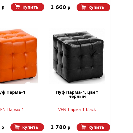
0
1 660
Купить
p
Купить
p
уф Парма-1
Пуф Парма-1, цвет
черный
VEN-Парма-1
VEN-Парма-1-black
0
1 780
Купить
Купить
p
p