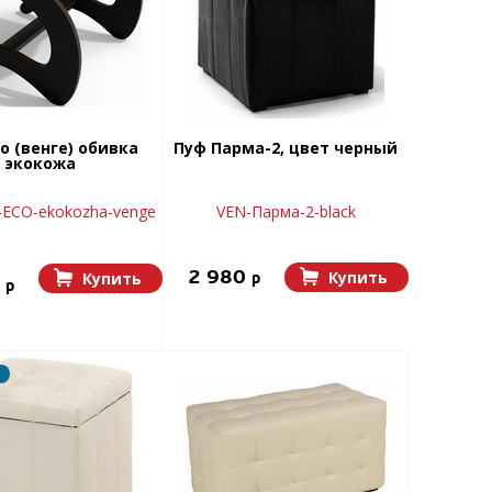
о (венге) обивка
Пуф Парма-2, цвет черный
экокожа
-ECO-ekokozha-venge
VEN-Парма-2-black
2 980
Купить
Купить
p
0
p