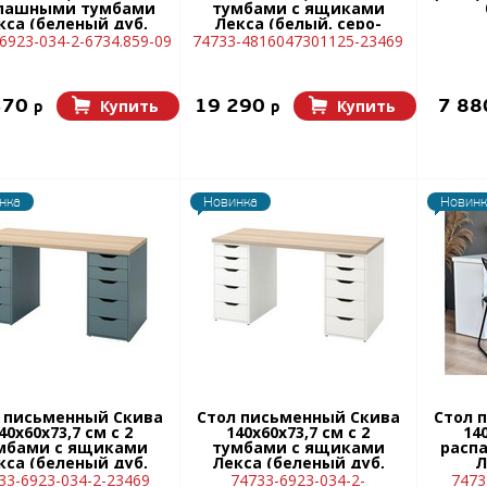
пашными тумбами
тумбами с ящиками
кса (беленый дуб,
Лекса (белый, серо-
белый)
бирюзовый)
6923-034-2-6734.859-09
74733-4816047301125-23469
370
19 290
7 8
Купить
Купить
p
p
нка
Новинка
Новинк
 письменный Скива
Стол письменный Скива
Стол 
40х60х73,7 см с 2
140х60х73,7 см с 2
140
мбами с ящиками
тумбами с ящиками
расп
кса (беленый дуб,
Лекса (беленый дуб,
Л
еро-бирюзовый)
белый)
33-6923-034-2-23469
74733-6923-034-2-
7473