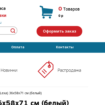
0
аса
Товаров
вки
0
p
u
Оформить заказ
Оплата
Контакты
Новинки
Распродажа
Lexa) 36x58х71 см (белый)
6x58х71 см (белый)