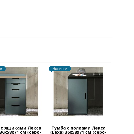
а
Новинка
 с ящиками Лекса
Тумба с полками Лекса
 36x58х71 см (серо-
(Lexa) 36x58х71 см (серо-