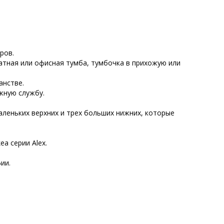
ров.
атная или офисная тумба, тумбочка в прихожую или
анстве.
жную службу.
аленьких верхних и трех больших нижних, которые
a серии Alex.
ии.