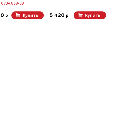
6734.859-09
70
5 420
Купить
Купить
p
p