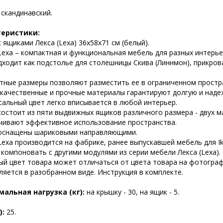
:
скандинавский.
теристики:
 ящиками Лекса (Lexa) 36x58х71 см (белый).
Lexa – компактная и функциональная мебель для разных интерье
дходит как подстолье для столешницы Скива (Линнмон), прикров
тные размеры позволяют разместить ее в ограниченном простр
качественные и прочные материалы гарантируют долгую и наде
сальный цвет легко вписывается в любой интерьер.
состоит из пяти выдвижных ящиков различного размера - двух м
чивают эффективное использование пространства.
оснащены шариковыми направляющими.
exa производится на фабрике, ранее выпускавшей мебель для Ike
компоновать с другими модулями из серии мебели Лекса (Lexa).
ый цвет товара может отличаться от цвета товара на фотограф
ляется в разобранном виде. Инструкция в комплекте.
альная нагрузка (кг):
на крышку - 30, на ящик - 5.
):
25.