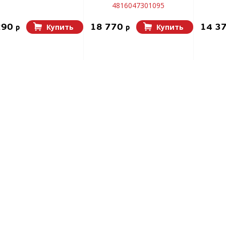
4816047301095
290
18 770
14 3
Купить
Купить
p
p