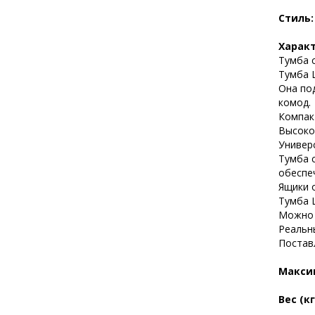
Стиль
Харак
Тумба с
Тумба 
Она по
комод.
Компак
Высоко
Универ
Тумба 
обеспе
Ящики 
Тумба L
Можно 
Реальн
Постав
Максим
Вес (кг