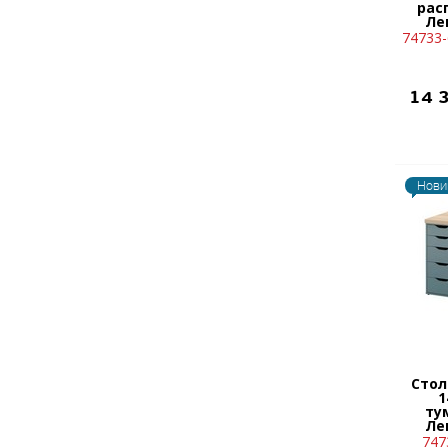
рас
Ле
74733-
14 
Нови
Стол
1
ту
Ле
с
747