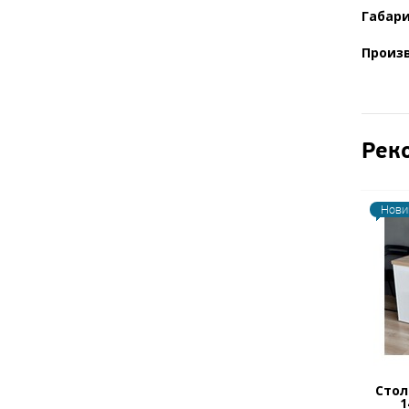
Габари
Произ
Рек
Нови
Стол
1