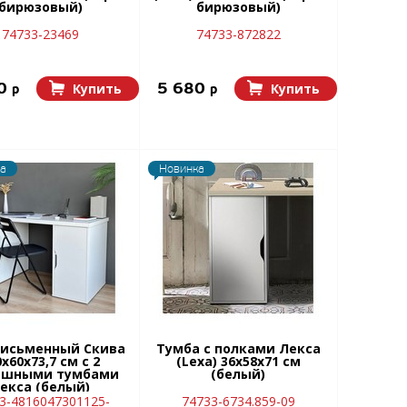
бирюзовый)
бирюзовый)
74733-23469
74733-872822
80
5 680
Купить
Купить
p
p
а
Новинка
письменный Скива
Тумба с полками Лекса
х60х73,7 см с 2
(Lexa) 36x58х71 см
ашными тумбами
(белый)
екса (белый)
3-4816047301125-
74733-6734.859-09