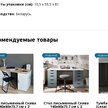
ты упаковки (см):
10,5 х 59,5 х 81.
водство:
Беларусь.
омендуемые товары
нка
Новинка
Новинк
 письменный Скива
Стол письменный Скива
Тумба
40х60х73,7 см с 2
140х60х73,7 см с 2
(Lexa)