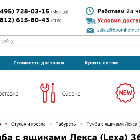
(495) 728-03-15
Работаем 24 ч
(Москва)
(812) 615-80-43
Условия доста
(СПб)
zakaz@boomhome.r
Стоимость доставки
Купить оптом
оставка
Сборка
я
Стулья и кресла
Табуреты
Тумба с ящиками Лекса (
ба с ящиками Лекса (Lexa) 3