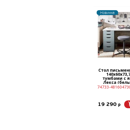
Новинка
Стол письмен
140х60х73,7
тумбами с 
Лекса (белы
бирюзо
74733-48160473
19 290
p