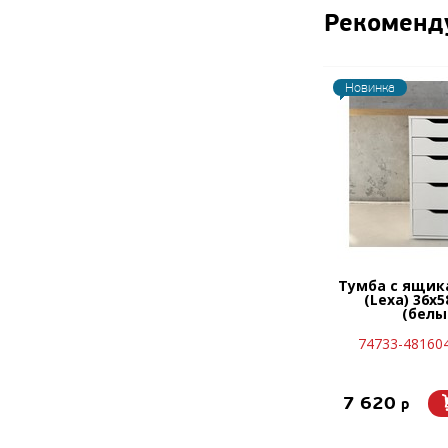
Рекоменд
Новинка
Тумба с ящик
(Lexa) 36x5
(белы
74733-48160
7 620
p