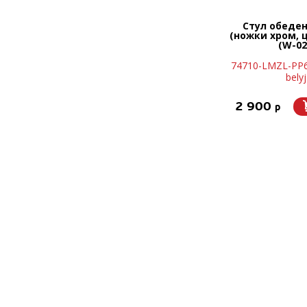
Стул обеде
(ножки хром, 
(W-02
74710-LMZL-PP6
belyj
2 900
p