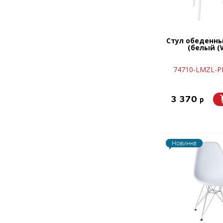
Стул обеденн
(белый (W
74710-LMZL-P
3 370
p
Новинка