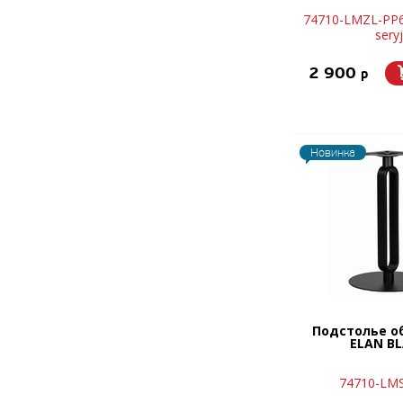
74710-LMZL-PP6
seryj
2 900
p
Новинка
Подстолье о
ELAN B
74710-LMS