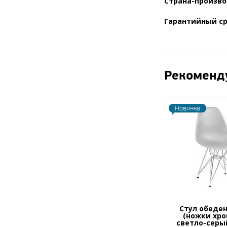
Страна-произво
Гарантийный ср
Рекоменд
Новинка
Стул обеде
(ножки хро
светло-серый