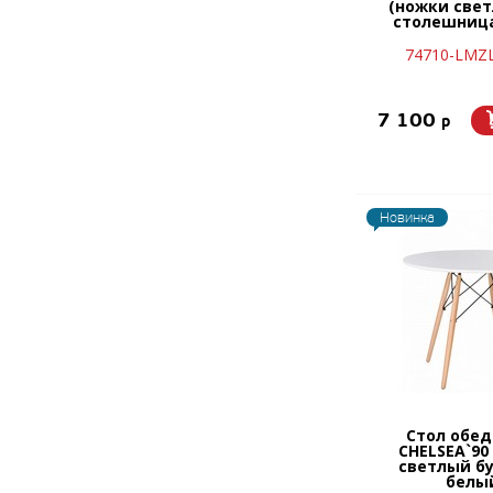
(ножки свет
столешница
74710-LMZ
7 100
p
Новинка
Стол обе
CHELSEA`90
светлый бу
белы