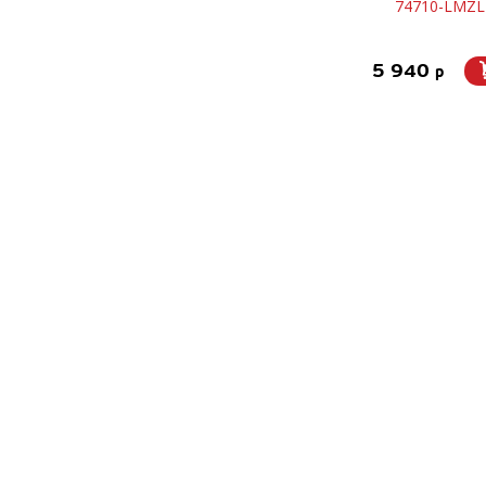
74710-LMZL
5 940
p