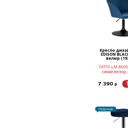
Кресло диза
EDISON BLAC
велюр (192
74710-LM-8600
синий велюр 
7 390
p
Новинка