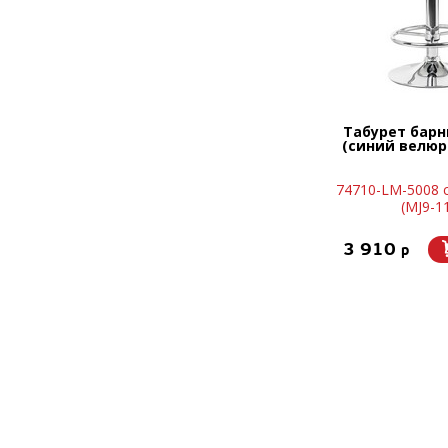
Табурет бар
(синий велюр 
74710-LM-5008 
(MJ9-1
3 910
p