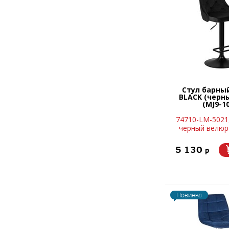
Стул барны
BLACK (черн
(MJ9-10
74710-LM-5021
черный велюр 
5 130
p
Новинка