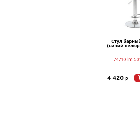
Стул барны
(синий велюр 
74710-lm-50
4 420
p