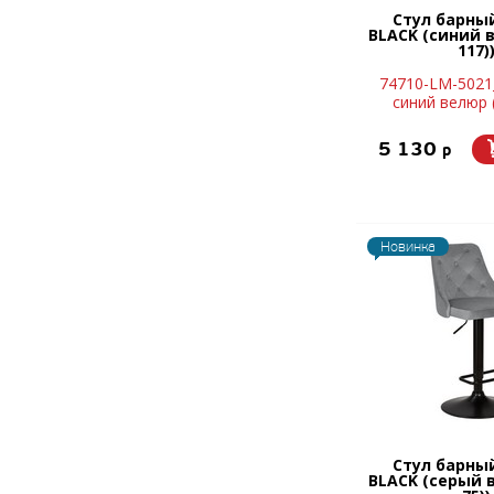
Стул барны
BLACK (синий 
117)
74710-LM-5021
синий велюр 
5 130
p
Новинка
Стул барны
BLACK (серый 