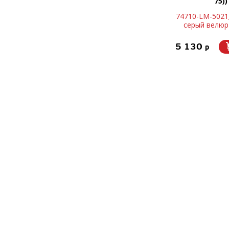
75))
74710-LM-5021
серый велюр 
5 130
p