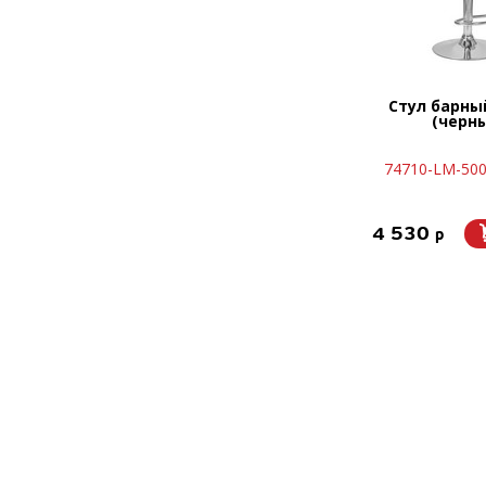
Стул барны
(черн
74710-LM-500
4 530
p