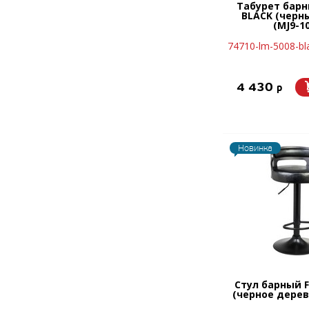
Табурет бар
BLACK (черн
(MJ9-10
74710-lm-5008-bl
4 430
p
Новинка
Стул барный 
(черное дерев