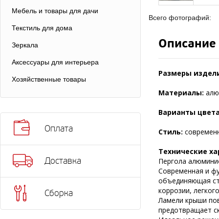
Мебель и товары для дачи
Всего фотографий:
Текстиль для дома
Описание
Зеркала
Аксессуары для интерьера
Размеры издели
Хозяйственные товары
Материалы:
алю
Варианты цвет
Оплата
Стиль:
современ
Технические ха
Доставка
Пергола алюминие
Современная и фу
объединяющая сти
коррозии, легког
Сборка
Ламели крыши пов
предотвращает ск