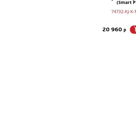
(Smart P
74732-KJ-K
20 960
p