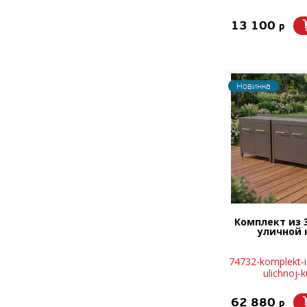
13 100
p
Новинка
Комплект из 
уличной 
74732-komplekt-i
ulichnoj-k
62 880
p