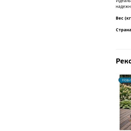
Идеаль
надежн
Вес (кг
Стран
Рек
Нови