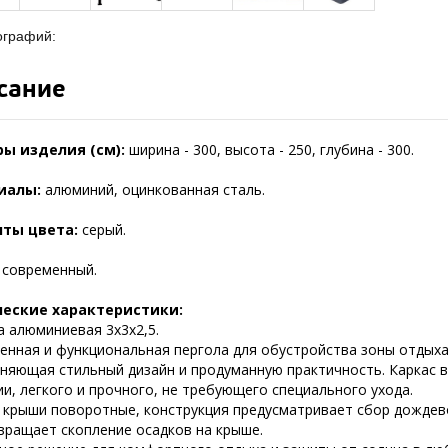
ографий:
сание
ы изделия (см):
ширина - 300, высота - 250, глубина - 300.
иалы:
алюминий, оцинкованная сталь.
нты цвета:
серый.
:
современный.
ческие характеристики:
а алюминиевая 3х3х2,5.
нная и функциональная пергола для обустройства зоны отдыха н
няющая стильный дизайн и продуманную практичность. Каркас в
и, легкого и прочного, не требующего специального ухода.
 крыши поворотные, конструкция предусматривает сбор дождево
вращает скопление осадков на крыше.