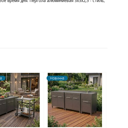
е время дня. Пергола алюминиевая 3х3х2,5 - стиль,
а
Новинка