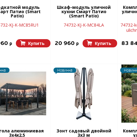
одкатной модуль
Шкаф-модуль уличной
Компл
арт Патио (Smart
кухни Смарт Патио
уличн
Patio)
(Smart Patio)
4732-KJ-K-MC85RU1
74732-KJ-K-MC84LA
74732-k
ulich
960
20 960
83 8
Купить
Купить
p
p
нка
Новинка
Новинк
гола алюминиевая
Зонт садовый двойной
Компл
3х4х2,5
3х3 м
у