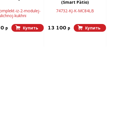
(Smart Patio)
omplekt-iz-2-modulej-
74732-KJ-K-MC84LB
ulichnoj-kukhni
20
13 100
Купить
Купить
p
p