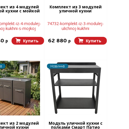
ект из 4 модулей
Комплект из 3 модулей
ой кухни с мойкой
уличной кухни
omplekt-iz-4-modulej-
74732-komplekt-iz-3-modulej-
noj-kukhni-s-mojkoj
ulichnoj-kukhni
40
62 880
Купить
Купить
p
p
а
Новинка
ект из 2 модулей
Модуль уличной кухни с
личной кухни
полками Смарт Патио