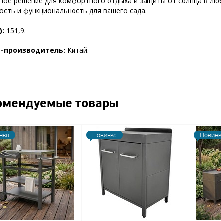
ное решение для комфортного отдыха и защиты от солнца в любо
ость и функциональность для вашего сада.
):
151,9.
а-производитель:
Китай.
омендуемые товары
нка
Новинка
Новинк