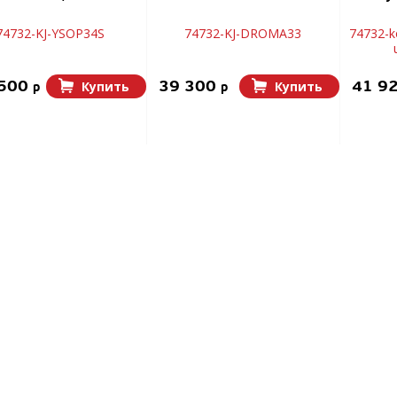
74732-KJ-YSOP34S
74732-KJ-DROMA33
74732-k
 500
39 300
41 9
Купить
Купить
p
p