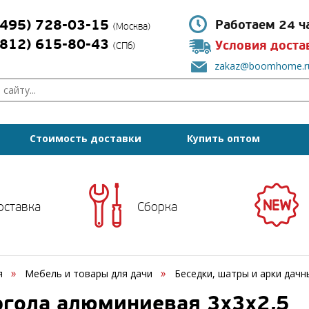
(495) 728-03-15
Работаем 24 ч
(Москва)
(812) 615-80-43
Условия доста
(СПб)
zakaz@boomhome.r
Стоимость доставки
Купить оптом
оставка
Сборка
я
Мебель и товары для дачи
Беседки, шатры и арки дач
ргола алюминиевая 3х3х2,5