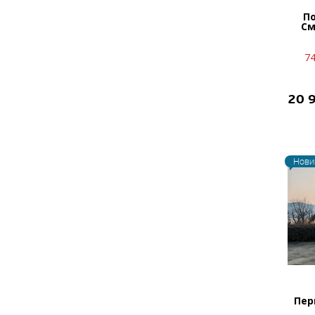
П
См
7
20 
Нови
Пер