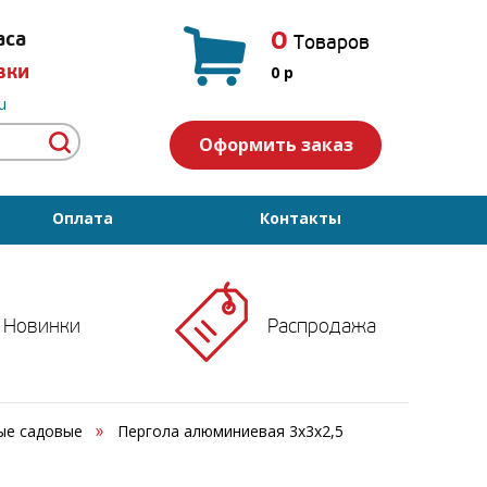
0
аса
Товаров
вки
0
p
u
Оформить заказ
Оплата
Контакты
Новинки
Распродажа
ные садовые
Пергола алюминиевая 3х3х2,5