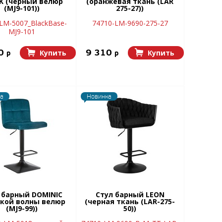
K (черный велюр
(оранжевая ткань (LAR
(MJ9-101))
275-27))
LM-5007_BlackBase-
74710-LM-9690-275-27
MJ9-101
20
9 310
Купить
Купить
p
p
а
Новинка
 барный DOMINIC
Стул барный LEON
кой волны велюр
(черная ткань (LAR-275-
(MJ9-99))
50))