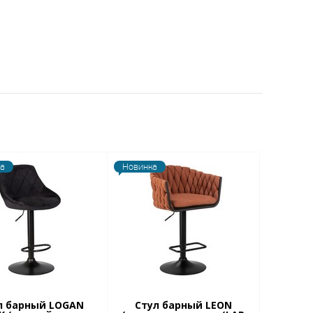
а
Новинка
л барный LOGAN
Стул барный LEON