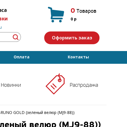
0
аса
Товаров
вки
0
p
u
Оформить заказ
Оплата
Контакты
Новинки
Распродажа
RUNO GOLD (зеленый велюр (MJ9-88))
леный велюр (MJ9-88))