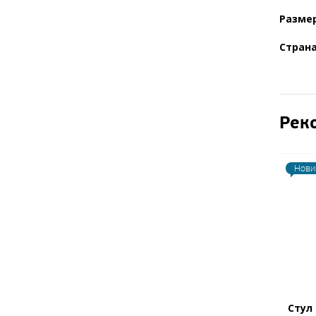
Размер
Стран
Рек
Нови
Стул