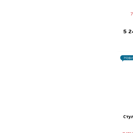
7
5 
Нови
Сту