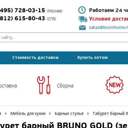
(495) 728-03-15
Работаем 24 ч
(Москва)
(812) 615-80-43
Условия доста
(СПб)
zakaz@boomhome.r
Стоимость доставки
Купить оптом
оставка
Сборка
я
Мебель для кухни
Барные стулья
Табурет барный B
урет барный BRUNO GOLD (зе