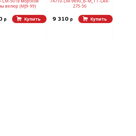
0-LM-5018 морской
74710-LM-9690_B-M_TT-LAR-
ы велюр (MJ9-99)
275-50
00
9 310
Купить
Купить
p
p