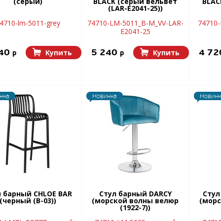
(серый)
BLACK (серый вельвет
BLAC
(LAR-E2041-25))
4710-lm-5011-grey
74710-LM-5011_B-M_VV-LAR-
74710-
E2041-25
240
5 240
4 7
Купить
Купить
p
p
нка
Новинка
Новинк
л барный CHLOE BAR
Стул барный DARCY
Стул
(черный (B-03))
(морской волны велюр
(морс
(1922-7))