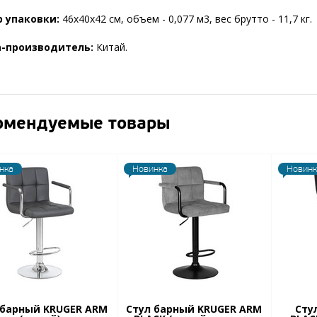
 упаковки:
46х40х42 см, объем - 0,077 м3, вес брутто - 11,7 кг.
а-производитель:
Китай.
омендуемые товары
нка
Новинка
Новинк
 барный KRUGER ARM
Стул барный KRUGER ARM
Сту