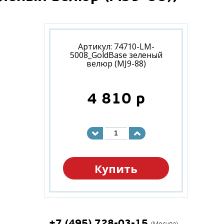
Артикул: 74710-LM-
5008_GoldBase зеленый
велюр (MJ9-88)
4 810
p
Купить
+7 (495) 728-03-15