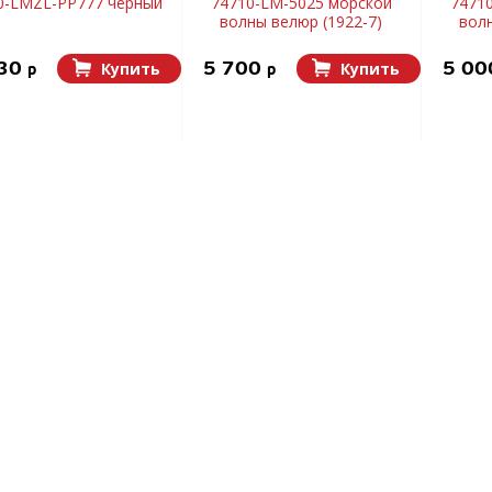
0-LMZL-PP777 черный
74710-LM-5025 морской
7471
волны велюр (1922-7)
волн
430
5 700
5 0
Купить
Купить
p
p