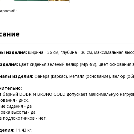
ографий:
сание
ры изделия:
ширина - 36 см, глубина - 36 см, максимальная высо
зделия:
цвет сиденья зеленый велюр (MJ9-88), цвет основания 
иалы изделия:
фанера (каркас), металл (основание), велюр (об
нительно:
т барный DOBRIN BRUNO GOLD допускает максимальную нагрузку
ования - диск.
е сидения - да.
овка высоты - да.
 подлокотников - нет.
делия:
11,43 кг.