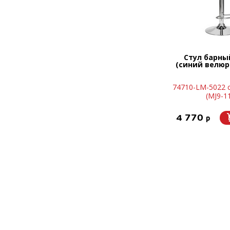
Стул барны
(синий велюр 
74710-LM-5022 
(MJ9-1
4 770
p