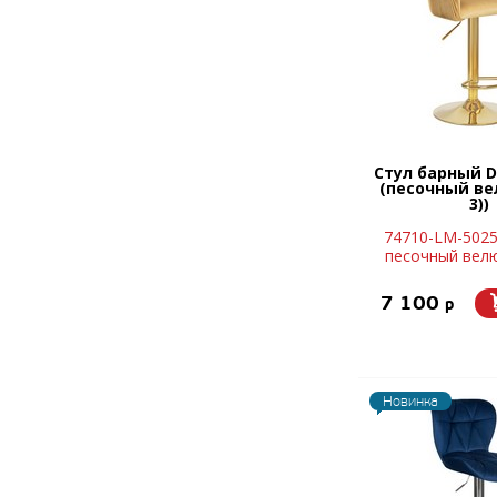
Стул барный 
(песочный ве
3))
74710-LM-5025
песочный велю
7 100
p
Новинка