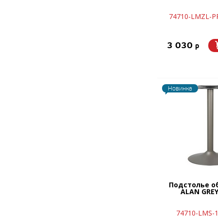
74710-LMZL-РР
3 030
p
Новинка
Подстолье о
ALAN GREY
74710-LMS-