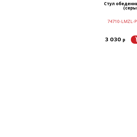
Стул обеденн
(серы
74710-LMZL-Р
3 030
p