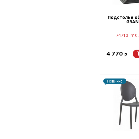
Подстолье о
GRAN
74710-lms-
4 770
p
Новинка