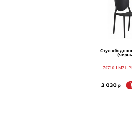
Стул обеденн
(черн
74710-LMZL-РР
3 030
p