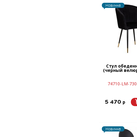
Новинка
Стул обеден
(черный велюр 
74710-LM-730
5 470
p
Новинка