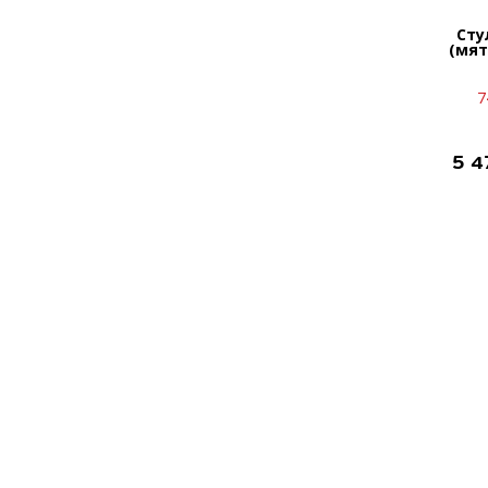
Сту
(мят
7
5 