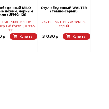
 обеденный MILO
Стул обеденный WALTER
ые ножки, черный
(темно-серый)
кле (UF992-12))
0-LML-7404 черные
74710-LMZL-PP776 темно-
черный букле (UF992-
серый
12)
00
3 030
Купить
Купить
p
p