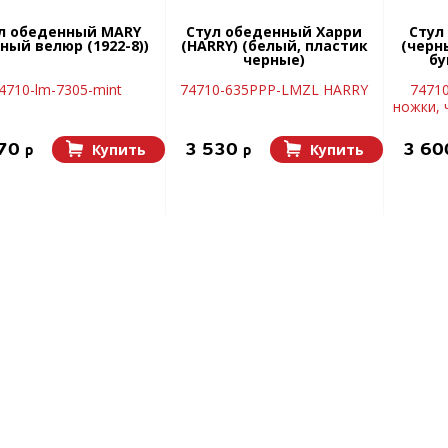
л обеденный MARY
Стул обеденный Харри
Стул
ный велюр (1922-8))
(HARRY) (белый, пластик
(черн
черные)
бу
4710-lm-7305-mint
74710-635PPP-LMZL HARRY
7471
ножки, 
470
3 530
3 6
Купить
Купить
p
p