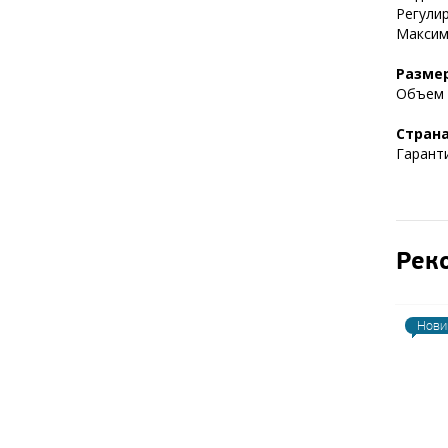
Регулир
Максима
Размер
Объем у
Стран
Гаранти
Рек
Нови