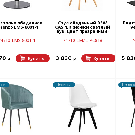
столье обеденное
Стул обеденный DSW
Подс
orenzo LMS-8001-1
CASPER (ножки светлый
V
бук, цвет прозрачный)
74710-LMS-8001-1
74710-LMZL-РС818
7
770
3 830
5 8
Купить
Купить
p
p
нка
Новинка
Новинк