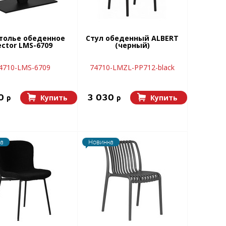
толье обеденное
Стул обеденный ALBERT
ector LMS-6709
(черный)
4710-LMS-6709
74710-LMZL-РР712-black
30
3 030
Купить
Купить
p
p
а
Новинка