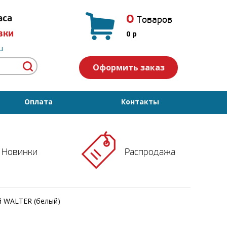
0
аса
Товаров
вки
0
p
u
Оформить заказ
Оплата
Контакты
Новинки
Распродажа
й WALTER (белый)