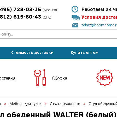
(495) 728-03-15
Работаем 24 ч
(Москва)
(812) 615-80-43
Условия доста
(СПб)
zakaz@boomhome.r
Стоимость доставки
Купить оптом
оставка
Сборка
я
Мебель для кухни
Стулья кухонные
Стул обеденны
л обеденный WALTER (белый)