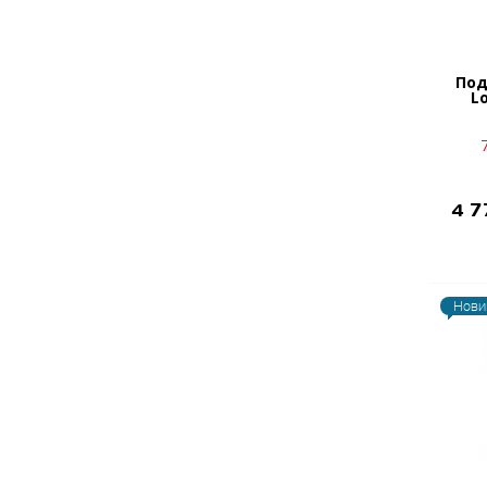
Под
L
4 
Нови