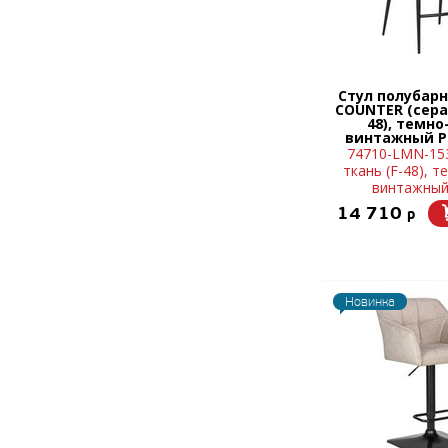
Стул полубар
COUNTER (сера
48), темн
винтажный PU
74710-LMN-153
ткань (F-48), 
винтажный
14 710
p
Новинка