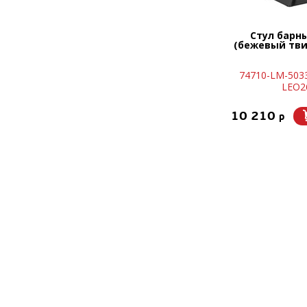
Стул барн
(бежевый тви
74710-LM-503
LEO2
10 210
p