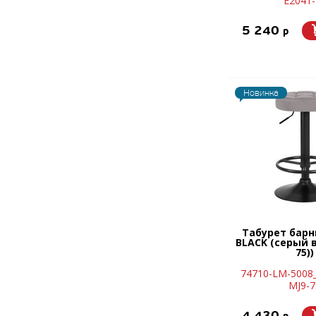
E2041-
5 240
p
Новинка
Табурет бар
BLACK (серый 
75))
74710-LM-5008_
MJ9-7
4 430