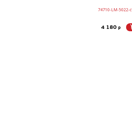
74710-LM-5022-cv
4 180
p