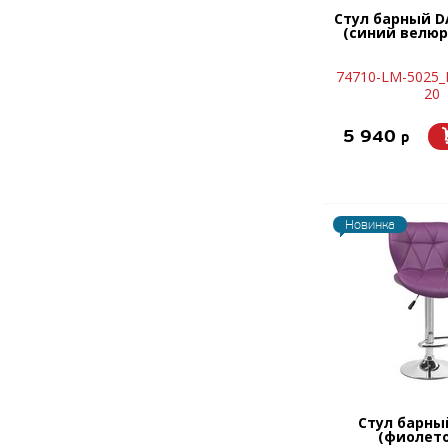
Стул барный D
(синий велюр 
74710-LM-5025_
20
5 940
p
Новинка
Стул барны
(фиолет