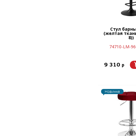
Стул барн
(желтая ткань
8))
74710-LM-96
9 310
p
Новинка