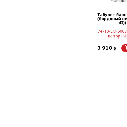
Табурет бар
(бордовый ве
43))
74710-LM-5008
велюр (MJ
3 910
p