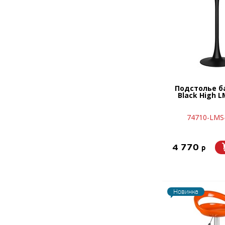
Подстолье б
Black High L
74710-LMS
4 770
p
Новинка