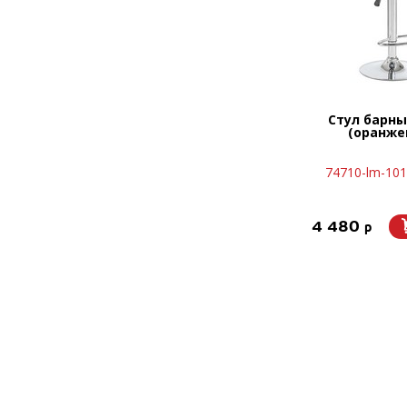
Стул барны
(оранже
74710-lm-101
4 480
p