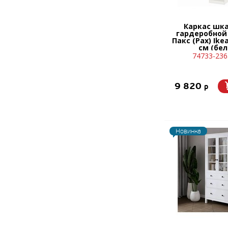
Каркас шк
гардеробной
Пакс (Pax) Ike
см (бе
74733-236
9 820
p
Новинка