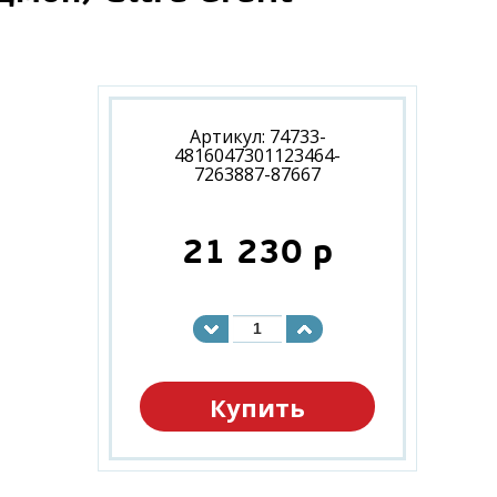
Артикул: 74733-
4816047301123464-
7263887-87667
21 230
p
Купить