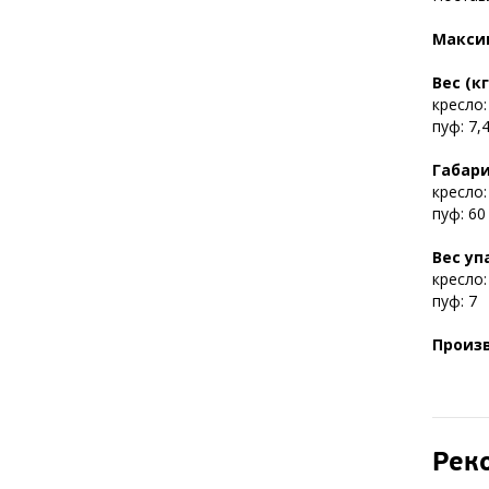
Максим
Вес (кг
кресло:
пуф: 7,
Габари
кресло:
пуф: 60
Вес уп
кресло:
пуф: 7
Произ
Рек