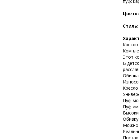
пуф: ка
Цвето
Стиль
Харак
Кресло 
Компле
Этот ко
В детс
расслаб
Обивка
Износо
Кресло
Универ
Пуф мо
Пуф им
Высоки
Обивку
Можно 
Реальн
Постав