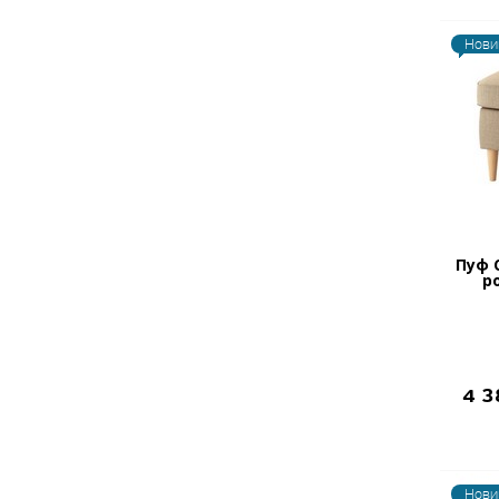
Нови
Пуф 
р
4 
Нови