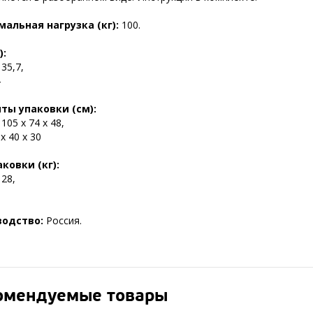
альная нагрузка (кг):
100.
):
 35,7,
4
ты упаковки (см):
 105 х 74 х 48,
 х 40 х 30
аковки (кг):
 28,
водство:
Россия.
омендуемые товары