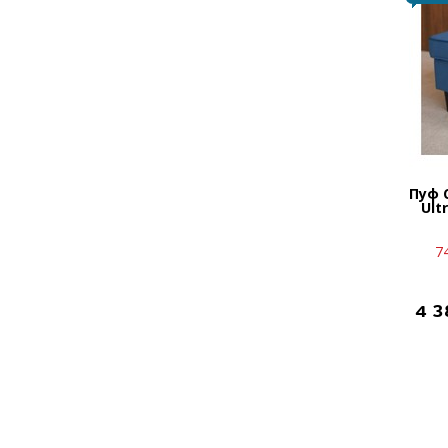
Пуф 
Ult
7
4 