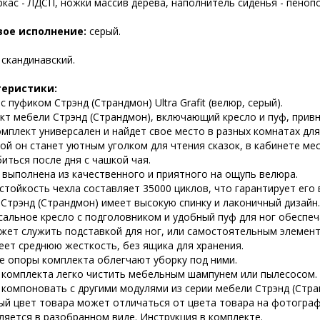
ркас - ЛДСП, ножки массив дерева, наполнитель сиденья - пеноп
вое исполнение:
серый.
:
скандинавский.
теристики:
с пуфиком Стрэнд (Страндмон) Ultra Grafit (велюр, серый).
кт мебели Стрэнд (Страндмон), включающий кресло и пуф, привн
мплект универсален и найдет свое место в разных комнатах для
кой он станет уютным уголком для чтения сказок, в кабинете ме
иться после дня с чашкой чая.
 выполнена из качественного и приятного на ощупь велюра.
стойкость чехла составляет 35000 циклов, что гарантирует его
 Стрэнд (Страндмон) имеет высокую спинку и лаконичный дизайн.
сальное кресло с подголовником и удобный пуф для ног обеспе
жет служить подставкой для ног, или самостоятельным элемент
еет среднюю жесткость, без ящика для хранения.
е опоры комплекта облегчают уборку под ними.
 комплекта легко чистить мебельным шампунем или пылесосом.
компоновать с другими модулями из серии мебели Стрэнд (Стра
ый цвет товара может отличаться от цвета товара на фотограф
ляется в разобранном виде. Инструкция в комплекте.