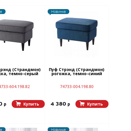
а
Новинка
трэнд (Страндмон)
Пуф Стрэнд (Страндмон)
жка, темно-серый
рогожка, темно-синий
4733-604.198.82
74733-004.198.80
80
4 380
Купить
Купить
p
p
а
Новинка