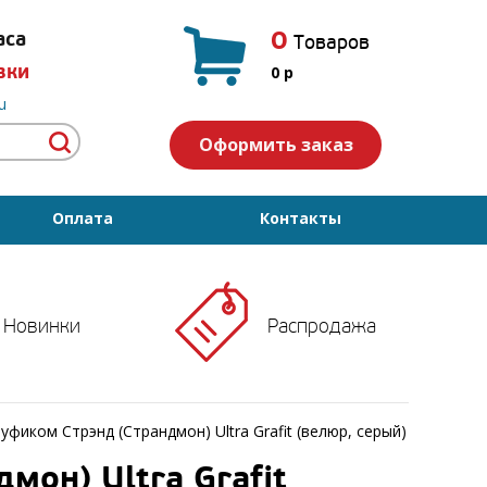
0
аса
Товаров
вки
0
p
u
Оформить заказ
Оплата
Контакты
Новинки
Распродажа
уфиком Стрэнд (Страндмон) Ultra Grafit (велюр, серый)
мон) Ultra Grafit