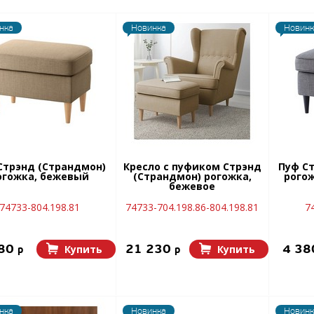
нка
Новинка
Новинк
Стрэнд (Страндмон)
Кресло с пуфиком Стрэнд
Пуф С
огожка, бежевый
(Страндмон) рогожка,
рого
бежевое
74733-804.198.81
74733-704.198.86-804.198.81
7
380
21 230
4 3
Купить
Купить
p
p
нка
Новинка
Новинк