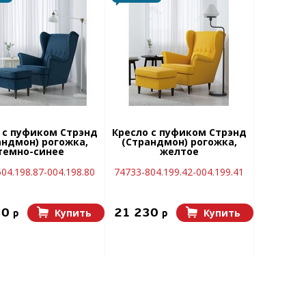
 с пуфиком Стрэнд
Кресло с пуфиком Стрэнд
андмон) рогожка,
(Страндмон) рогожка,
темно-синее
желтое
04.198.87-004.198.80
74733-804.199.42-004.199.41
30
21 230
Купить
Купить
p
p