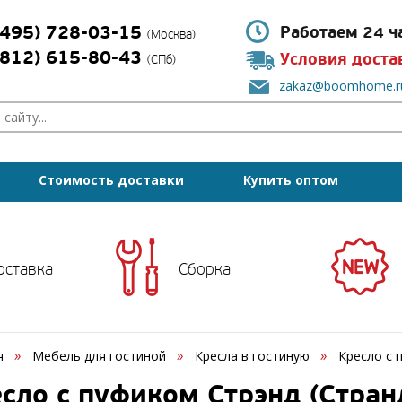
(495) 728-03-15
Работаем 24 ч
(Москва)
(812) 615-80-43
Условия доста
(СПб)
zakaz@boomhome.r
Стоимость доставки
Купить оптом
оставка
Сборка
я
Мебель для гостиной
Кресла в гостиную
Кресло с п
сло с пуфиком Стрэнд (Странд