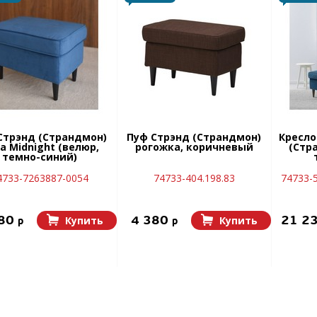
Стрэнд (Страндмон)
Пуф Стрэнд (Страндмон)
Кресло
ra Midnight (велюр,
рогожка, коричневый
(Стр
темно-синий)
4733-7263887-0054
74733-404.198.83
74733-5
380
4 380
21 2
Купить
Купить
p
p