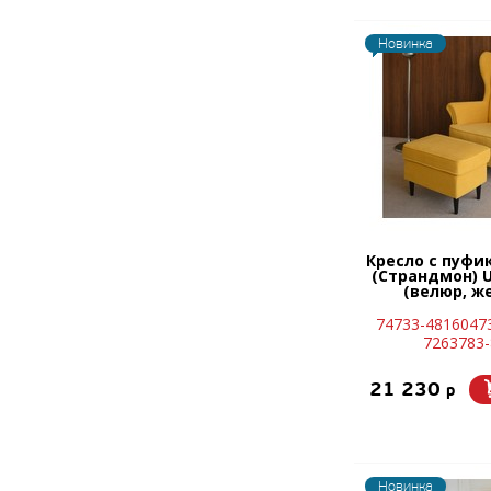
Новинка
Кресло с пуфи
(Страндмон) Ul
(велюр, ж
74733-4816047
7263783-
21 230
p
Новинка