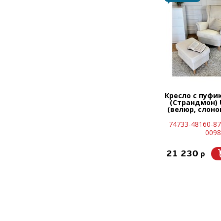
Кресло с пуфи
(Страндмон) U
(велюр, слоно
74733-48160-87
0098
21 230
p