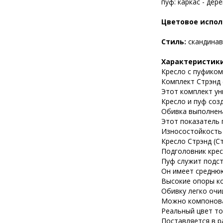
пуф: каркас - дер
Цветовое испол
Стиль:
скандинав
Характеристики
Кресло с пуфиком
Комплект Стрэнд 
Этот комплект ун
Кресло и пуф соз
Обивка выполнена
Этот показатель 
Износостойкость 
Кресло Стрэнд (С
Подголовник крес
Пуф служит подст
Он имеет среднюю
Высокие опоры к
Обивку легко оч
Можно компоноват
Реальный цвет то
Поставляется в р