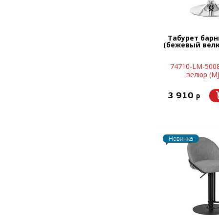
Табурет бар
(бежевый велю
74710-LM-500
велюр (MJ
3 910
p
Новинка