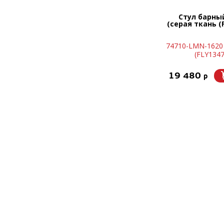
Стул барны
(серая ткань (F
74710-LMN-1620 
(FLY1347
19 480
p