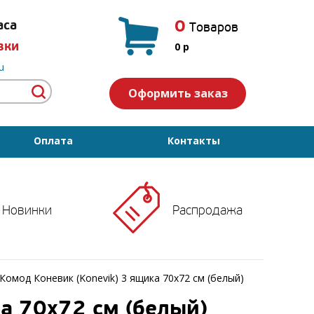
0
аса
Товаров
вки
0
p
u
Оформить заказ
Оплата
Контакты
Новинки
Распродажа
Комод Коневик (Konevik) 3 ящика 70х72 см (белый)
а 70х72 см (белый)