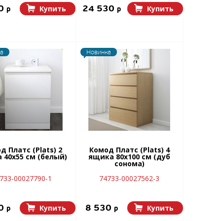
80
24 530
Купить
Купить
p
p
а
Новинка
д Платс (Plats) 2
Комод Платс (Plats) 4
 40х55 см (белый)
ящика 80х100 см (дуб
сонома)
733-00027790-1
74733-00027562-3
90
8 530
Купить
Купить
p
p