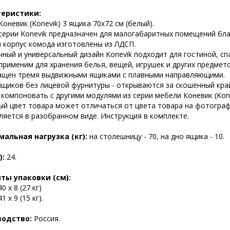
теристики:
оневик (Konevik) 3 ящика 70х72 см (белый).
серии Konevik предназначен для малогабаритных помещений бла
и корпус комода изготовлены из ЛДСП.
ный и универсальный дизайн Konevik подходит для гостиной, сп
применим для хранения белья, вещей, игрушек и других предмето
ащен тремя выдвижными ящиками с плавными направляющими.
ящиков без лицевой фурнитуры - открываются за скошенный кра
компоновать с другими модулями из серии мебели Коневик (Kone
ый цвет товара может отличаться от цвета товара на фотограф
ляется в разобранном виде. Инструкция в комплекте.
альная нагрузка (кг):
на столешницу - 70, на дно ящика - 10.
):
24.
ты упаковки (см):
40 х 8 (27 кг)
41 х 9 (15 кг).
водство:
Россия.