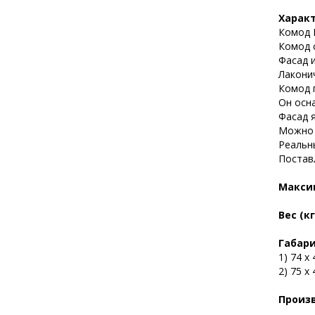
Харак
Комод К
Комод 
Фасад 
Лаконич
Комод 
Он осн
Фасад 
Можно 
Реальн
Постав
Максим
Вес (кг
Габари
1) 74 х 
2) 75 х 
Произ