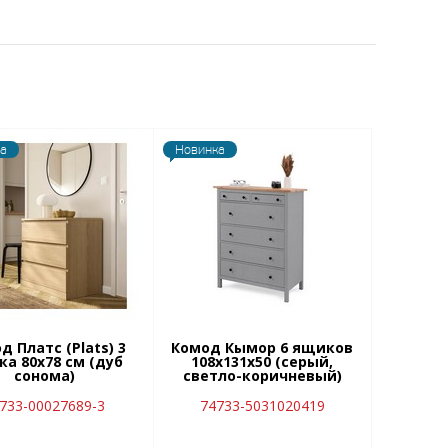
а
Новинка
д Платс (Plats) 3
Комод Кымор 6 ящиков
а 80х78 см (дуб
108х131х50 (серый,
сонома)
светло-коричневый)
733-00027689-3
74733-5031020419