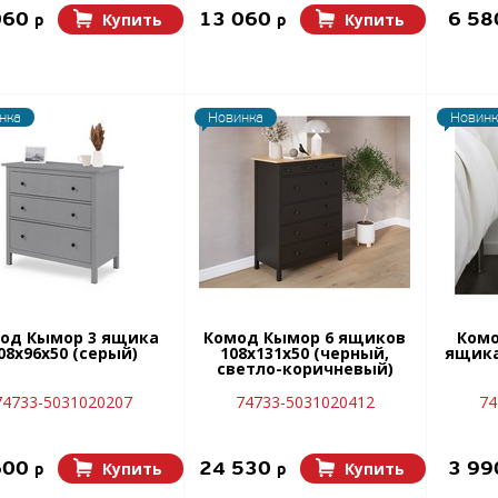
060
13 060
6 5
Купить
Купить
p
p
нка
Новинка
Новинк
од Кымор 3 ящика
Комод Кымор 6 ящиков
Комо
08х96х50 (серый)
108х131х50 (черный,
ящика
светло-коричневый)
74733-5031020207
74733-5031020412
74
600
24 530
3 9
Купить
Купить
p
p