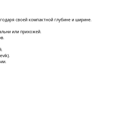
годаря своей компактной глубине и ширине.
альни или прихожей.
в.
й.
vik).
ии.