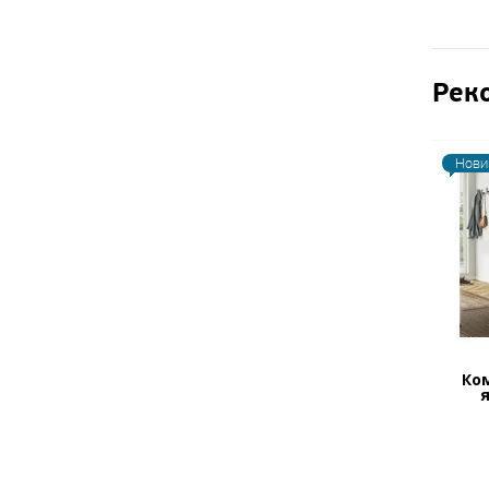
Рек
Нови
Ком