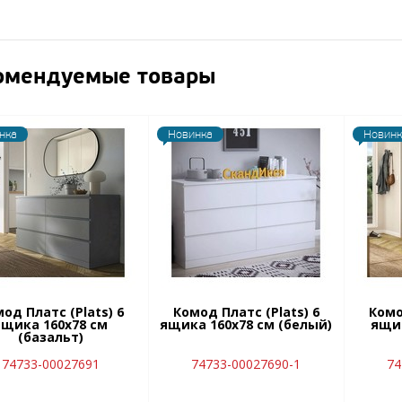
омендуемые товары
нка
Новинка
Новинк
од Платс (Plats) 6
Комод Платс (Plats) 6
Комо
ящика 160х78 см
ящика 160х78 см (белый)
ящик
(базальт)
74733-00027691
74733-00027690-1
74