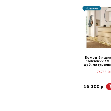
Новинка
Комод 6 ящи
160x48х77 см
дуб, натурал
74733-0
16 300
p