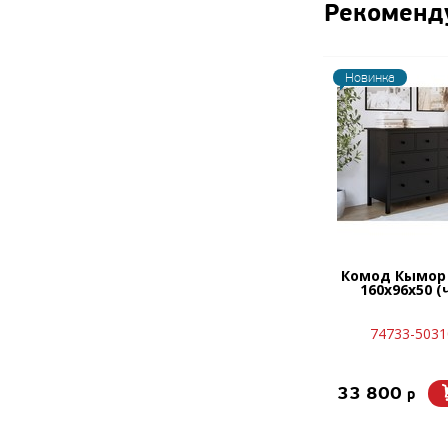
Рекоменд
Новинка
Комод Кымор
160х96х50 
74733-5031
33 800
p