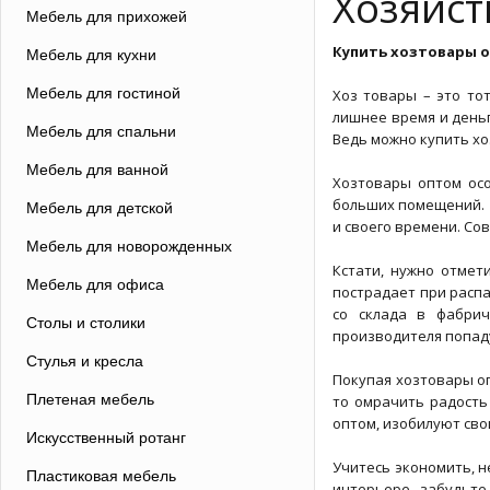
Хозяйст
Мебель для прихожей
Купить хозтовары о
Мебель для кухни
Мебель для гостиной
Хоз товары – это то
лишнее время и деньг
Мебель для спальни
Ведь можно купить хо
Мебель для ванной
Хозтовары оптом осо
больших помещений. 
Мебель для детской
и своего времени. Со
Мебель для новорожденных
Кстати, нужно отмет
Мебель для офиса
пострадает при распа
со склада в фабрич
Столы и столики
производителя попаду
Стулья и кресла
Покупая хозтовары оп
Плетеная мебель
то омрачить радость
оптом, изобилуют св
Искусственный ротанг
Учитесь экономить, н
Пластиковая мебель
интерьере, забудьт