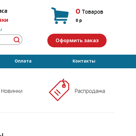
0
аса
Товаров
вки
0
p
u
Оформить заказ
Оплата
Контакты
Новинки
Распродажа
ь!