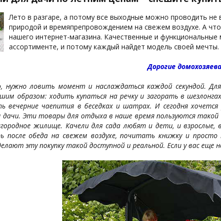
Лето в разгаре, а потому все выходные можно проводить не 
природой и времяпрепровождением на свежем воздухе. А что
нашего интернет-магазина. Качественные и функциональные
ассортименте, и потому каждый найдет модель своей мечты. 
Дорогие домохозяева
, нужно ловить момент и наслаждаться каждой секундой. Для
шим образом: ходить купаться на речку и загорать в шезлонгах 
ь вечерние чаепития в беседках и шатрах. И сегодня хочется
я дачи. Эти товары для отдыха в наше время пользуются такой
агородное жилище. Качели для сада любят и дети, и взрослые, 
ь после обеда на свежем воздухе, почитать книжку и просто 
делают эту покупку такой доступной и реальной. Если у вас еще