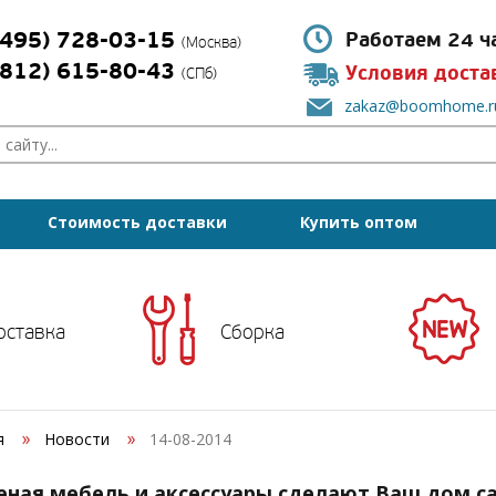
(495) 728-03-15
Работаем 24 ч
(Москва)
(812) 615-80-43
Условия доста
(СПб)
zakaz@boomhome.r
Стоимость доставки
Купить оптом
оставка
Сборка
я
Новости
14-08-2014
еная мебель и аксессуары сделают Ваш дом 