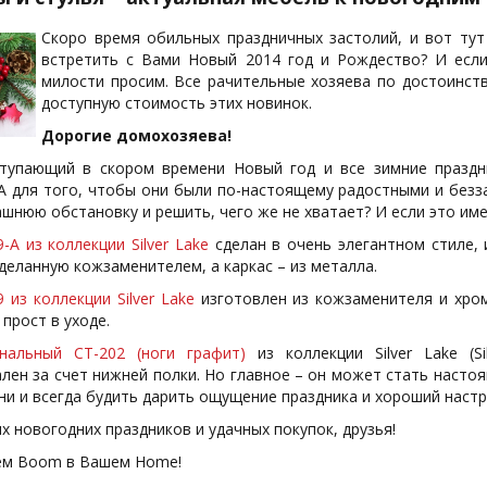
Скоро время обильных праздничных застолий, и вот тут
встретить с Вами Новый 2014 год и Рождество? И если
милости просим. Все рачительные хозяева по достоинств
доступную стоимость этих новинок.
Дорогие домохозяева!
ступающий в скором времени Новый год и все зимние празд
А для того, чтобы они были по-настоящему радостными и безз
шнюю обстановку и решить, чего же не хватает? И если это име
9-A из коллекции Silver Lake
сделан в очень элегантном стиле,
тделанную кожзаменителем, а каркас – из металла.
 из коллекции Silver Lake
изготовлен из кожзаменителя и хром
 прост в уходе.
нальный CT-202 (ноги графит)
из коллекции Silver Lake (Si
лен за счет нижней полки. Но главное – он может стать наст
ни и всегда будить дарить ощущение праздника и хороший настр
х новогодних праздников и удачных покупок, друзья!
ем Boom в Вашем Home!