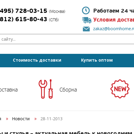
(495) 728-03-15
Работаем 24 ч
(Москва)
(812) 615-80-43
Условия доста
(СПб)
zakaz@boomhome.r
Стоимость доставки
Купить оптом
оставка
Сборка
я
Новости
28-11-2013
ы и стулья – актуальная мебель к новогодним