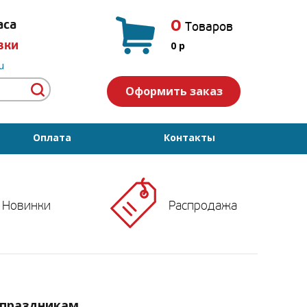
0
аса
Товаров
вки
0
p
u
Оформить заказ
Оплата
Контакты
Новинки
Распродажа
 праздникам