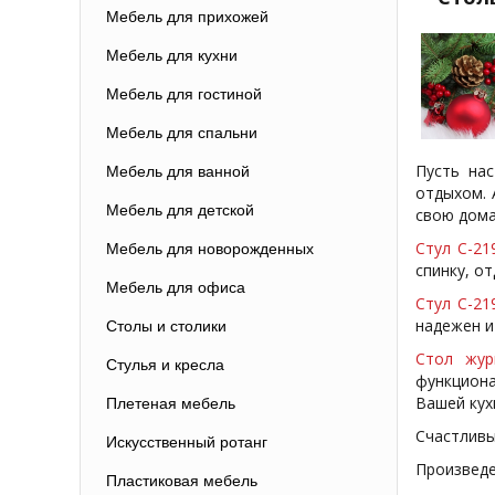
Мебель для прихожей
Мебель для кухни
Мебель для гостиной
Мебель для спальни
Пусть на
Мебель для ванной
отдыхом. 
Мебель для детской
свою дома
Стул C-21
Мебель для новорожденных
спинку, о
Мебель для офиса
Стул C-219
надежен и
Столы и столики
Стол жур
Стулья и кресла
функциона
Вашей кух
Плетеная мебель
Счастливы
Искусственный ротанг
Произвед
Пластиковая мебель