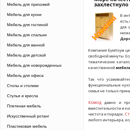
захлестнуло
Мебель для прихожей
Мебель для кухни
В ин
есть
Мебель для гостиной
для 
низк
Мебель для спальни
Доро
Мебель для ванной
Компания БумХоум це
Мебель для детской
свободной минуты. Есл
тематические катало
Мебель для новорожденных
качественной
мебел
Мебель для офиса
Так что усаживайте
функциональные кухо
Столы и столики
семья не только прин
Стулья и кресла
Комод
давно и про
Плетеная мебель
вместительности и к
Ст
чистота и порядок.
Искусственный ротанг
любого интерьера, ес
Пластиковая мебель