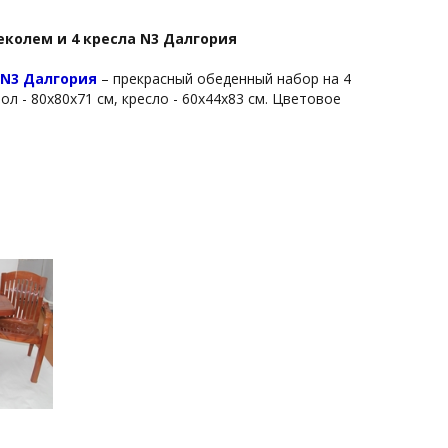
еколем и 4 кресла N3 Далгория
 N3 Далгория
– прекрасный обеденный набор на 4
л - 80x80x71 см, кресло - 60х44х83 см. Цветовое