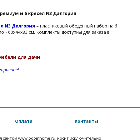
ремиум и 6 кресел N3 Далгория
ел N3 Далгория
– пластиковый обеденный набор на 6
ло - 60х44х83 см. Комплекты доступны для заказа в
мебели для дачи
троение!
Оплата
Контакты
я сайтом www.boomhome.ru, носит исключительно