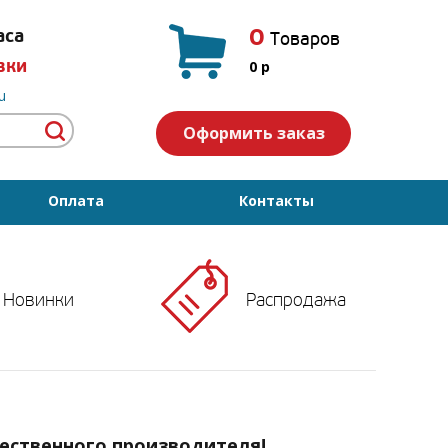
0
аса
Товаров
вки
0
p
u
Оформить заказ
Оплата
Контакты
Новинки
Распродажа
чественного производителя!