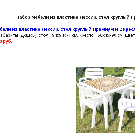
Набор мебели из пластика Лессир, стол круглый П
бели из пластика Лессир, стол круглый Премиум и 2 крес
Габариты (ДхШхВ): стол - 94x94x71 см, кресло - 56х45х90 см. Цве
0 руб.