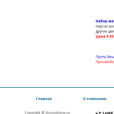
Набор ме
персон шо
других цв
Цена 9 35
Пусть Ваш
Произведе
Главная
О компании
Copyright © Boomhome.ru.
+7 (495