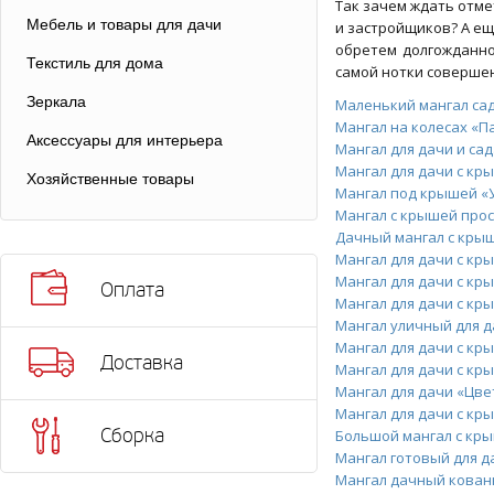
Так зачем ждать отме
Мебель и товары для дачи
и застройщиков? А ещ
обретем долгожданно
Текстиль для дома
самой нотки совершен
Зеркала
Маленький мангал са
Мангал на колесах «П
Аксессуары для интерьера
Мангал для дачи и са
Мангал для дачи с к
Хозяйственные товары
Мангал под крышей «
Мангал с крышей про
Дачный мангал с кры
Мангал для дачи с к
Мангал для дачи с кр
Оплата
Мангал для дачи с к
Мангал уличный для д
Мангал для дачи с кр
Доставка
Мангал для дачи с к
Мангал для дачи «Цв
Мангал для дачи с кр
Сборка
Большой мангал с кр
Мангал готовый для д
Мангал дачный кован