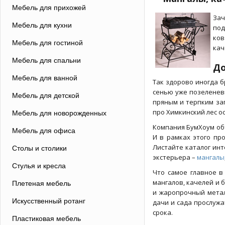
Мебель для прихожей
Зач
Мебель для кухни
под
ков
Мебель для гостиной
кач
Мебель для спальни
До
Мебель для ванной
Так здорово иногда б
сенью уже позеленев
Мебель для детской
пряным и терпким зап
про Химкинский лес о
Мебель для новорожденных
Компания БумХоум об
Мебель для офиса
И в рамках этого п
Листайте каталог ин
Столы и столики
экстерьера –
мангалы
Стулья и кресла
Что самое главное в
мангалов, качелей и 
Плетеная мебель
и жаропрочный метал
Искусственный ротанг
дачи и сада прослужа
срока.
Пластиковая мебель