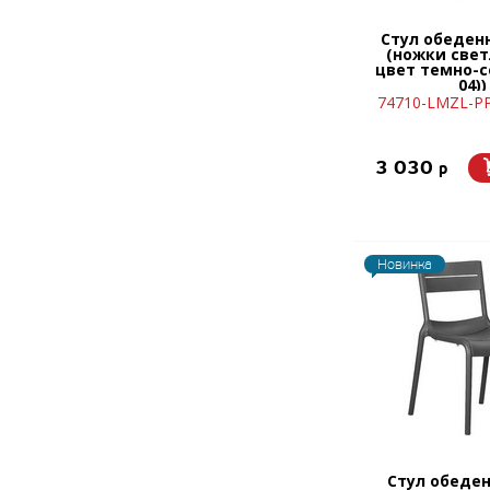
Стул обеден
(ножки свет
цвет темно-с
04))
74710-LMZL-PP
3 030
p
Новинка
Стул обеде