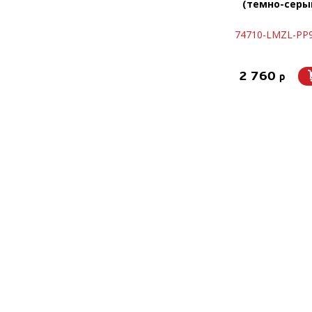
(темно-серый
74710-LMZL-PP9
2 760
p