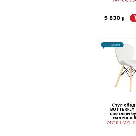
5 830
p
Новинка
Стул обе
BUTTERFLY
светлый бу
сиденья 
74710-LMZL-PP