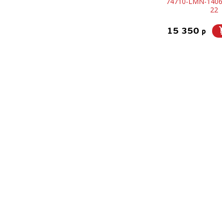
74710-LMN-1406
22
15 350
p