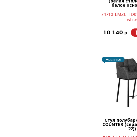
(белая сто
белое осн
74710-LMZL-TD
whit
10 140
p
Новинка
Стул полубар
COUNTER (сера
22))