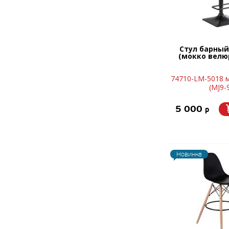
Стул барный
(мокко велюр
74710-LM-5018 
(MJ9-
5 000
p
Новинка