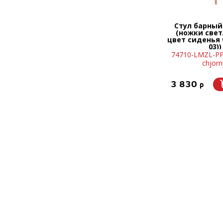
Стул барный
(ножки свет
цвет сиденья 
03))
74710-LMZL-PP
chjorn
3 830
p