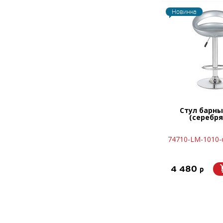
Новинка
Стул барны
(серебр
74710-LM-1010-c
4 480
p