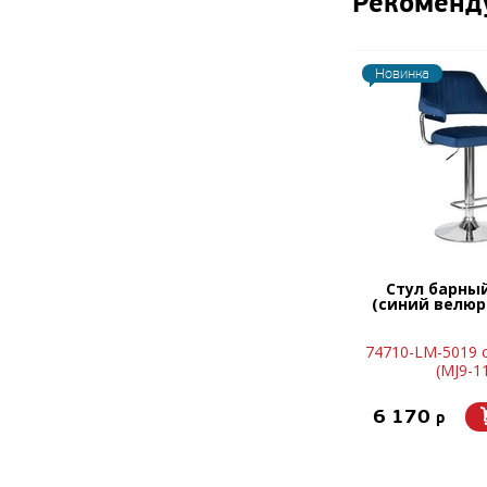
Рекоменд
Новинка
Стул барны
(синий велюр 
74710-LM-5019 
(MJ9-1
6 170
p