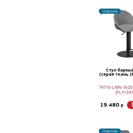
Новинка
Стул барны
(серая ткань (F
74710-LMN-1620 
(FLY1347
19 480
p
Новинка