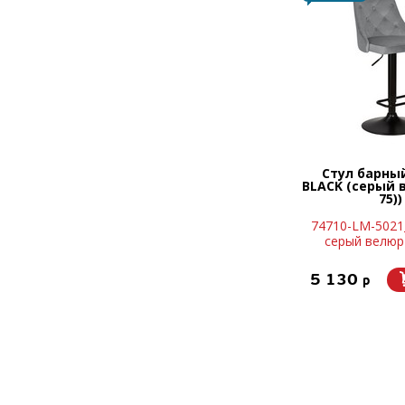
Стул барны
BLACK (серый 
75))
74710-LM-5021
серый велюр 
5 130
p