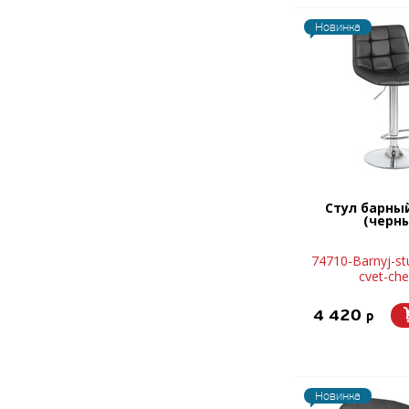
Новинка
Стул барны
(черн
74710-Barnyj-st
cvet-che
4 420
p
Новинка