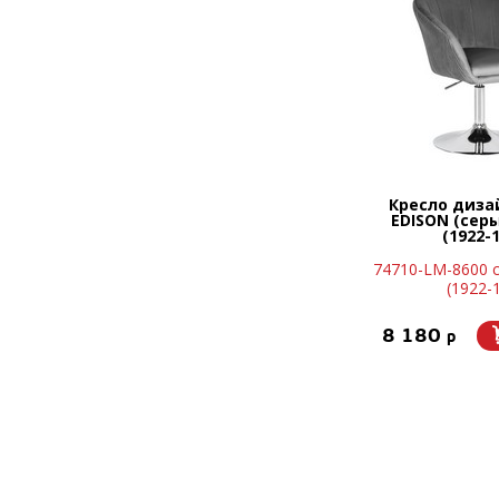
Кресло диза
EDISON (сер
(1922-1
74710-LM-8600 
(1922-
8 180
p