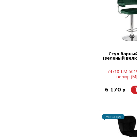
Стул барны
(зеленый велюр
74710-LM-501
велюр (MJ
6 170
p
Новинка