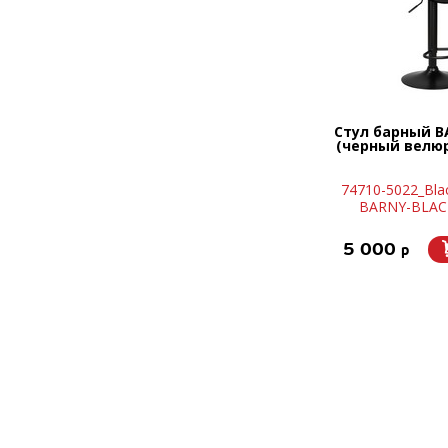
Стул барный B
(черный велюр 
74710-5022_Bla
BARNY-BLAC
5 000
p