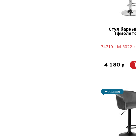
Стул барны
(фиолет
74710-LM-5022-cv
4 180
p
Новинка