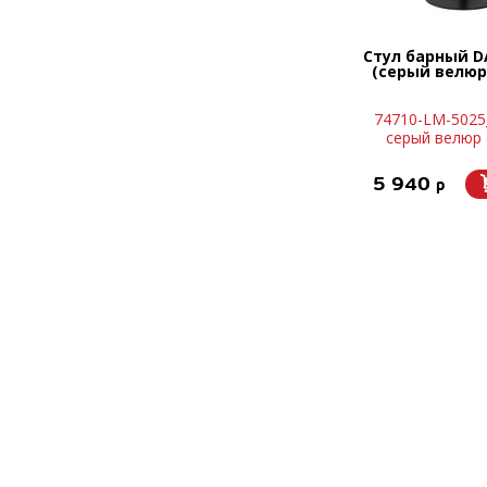
Стул барный D
(серый велюр 
74710-LM-5025
серый велюр 
5 940
p